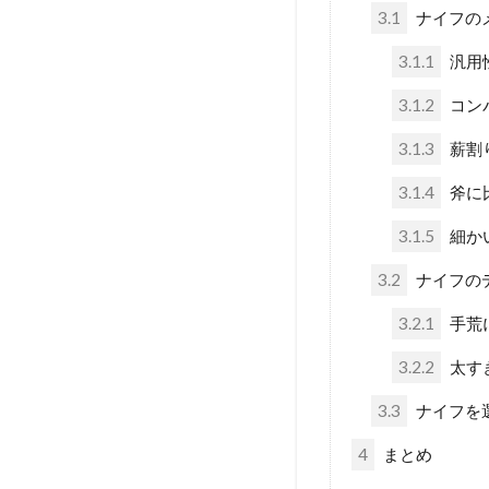
3.1
ナイフの
3.1.1
汎用
3.1.2
コン
3.1.3
薪割
3.1.4
斧に
3.1.5
細か
3.2
ナイフの
3.2.1
手荒
3.2.2
太す
3.3
ナイフを
4
まとめ