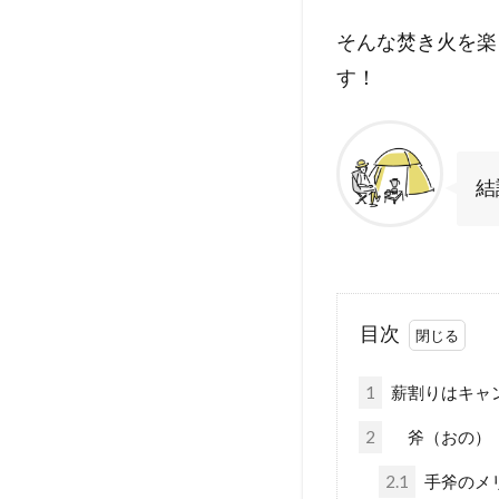
そんな焚き火を楽
す！
結
目次
1
薪割りはキャ
2
斧（おの）
2.1
手斧のメ