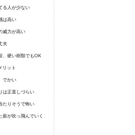
てる人が少ない
感は高い
の威力が高い
丈夫
薪、硬い樹類でもOK
メリット
、でかい
りは正直しづらい
当たりそうで怖い
た薪が吹っ飛んでいく