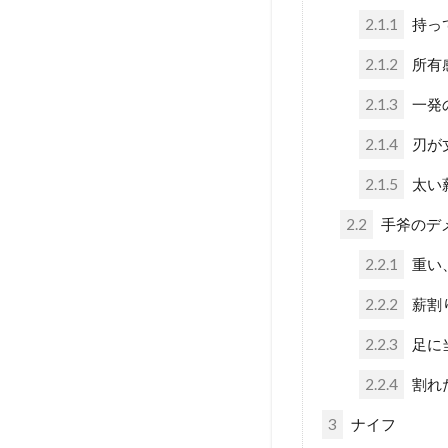
2.1.1
持っ
2.1.2
所有
2.1.3
一発
2.1.4
刃が
2.1.5
太い
2.2
手斧のデ
2.2.1
重い
2.2.2
薪割
2.2.3
足に
2.2.4
割れ
3
ナイフ