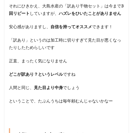
それにひきかえ、大島水産の「訳あり干物セット」は今まで
3
回リピート
していますが、
ハズレをひいたことがありません
安心感がありますし、
自信を持ってオススメ
できます！
「訳あり」というのは加工時に切りすぎて見た目が悪くなっ
たりしたためらしいです
正直、まったく気になりません
どこが訳あり？というレベル
ですね
人間と同じ、
見た目より中身
でしょう
ということで、たぶんうちは毎年頼むんじゃないかなー