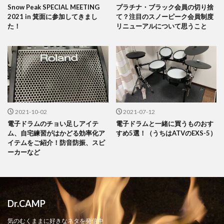
Snow Peak SPECIAL MEETING
プラチナ・ブラック会員の切り捨
2021 in 箕面に参加してきまし
て？注目のスノーピーク会員制度
た！
リニューアルについて思うこと
2021-10-02
2021-07-12
電子ドラムのチョい足しアイテ
電子ドラムと一緒に買うものおす
ム、自宅練習がはかどる効率化ア
すめ5選！（うちはATVのEXS-5）
イテムをご紹介！防音防振、スピ
ーカーなど
Dr.CAMP
気のむくままに好きなネタを発信中