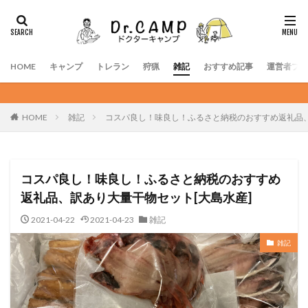
HOME
キャンプ
トレラン
狩猟
雑記
おすすめ記事
運営者プロ
アウトドア大好き医師の
HOME
雑記
コスパ良し！味良し！ふるさと納税のおすすめ返礼品、
コスパ良し！味良し！ふるさと納税のおすすめ
返礼品、訳あり大量干物セット[大島水産]
2021-04-22
2021-04-23
雑記
雑記