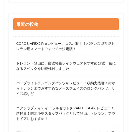
最近の投稿
COROS, APEX2 Pro レビュー、コスパ良し！バランス型万能ト
レラン用スマートウォッチの決定版！
トレラン・登山に、厳選軽量レインウェアおすすめ17選！気に
なるスペックを比較検討しました
バーブライトランニングパンツをレビュー！収納力抜群！街か
らトレランまでおすすめなノースフェイスのロングパンツ、サ
イズ感など
エアジップディティー フルセット(GRANITE GEAR)レビュー！
超軽量！防水小型スタッフバッグとして登山、トレラン、アウ
トドアにおすすめ！